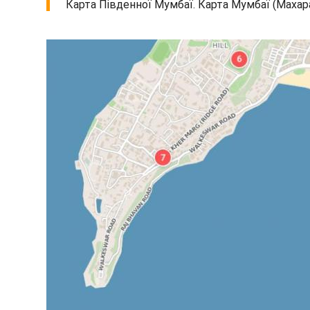
Карта Південної Мумбаї. Карта Мумбаї (Махара