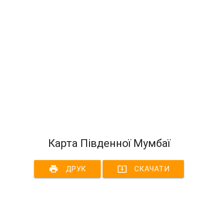
Карта Південної Мумбаї
print
system_update_alt
ДРУК
СКАЧАТИ