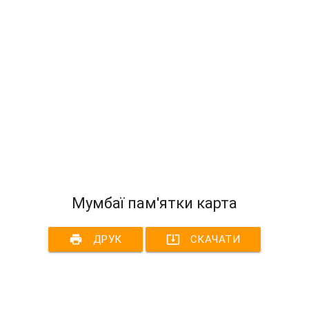
Мумбаї пам'ятки карта
print
system_update_alt
ДРУК
СКАЧАТИ