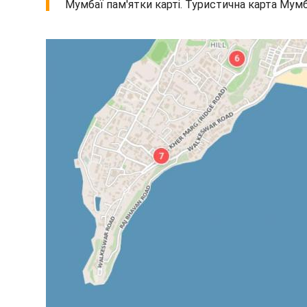
Мумбаї пам'ятки карті. Туристична карта Мумб