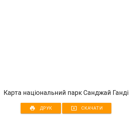
Карта національний парк Санджай Ганді
print
system_update_alt
ДРУК
СКАЧАТИ