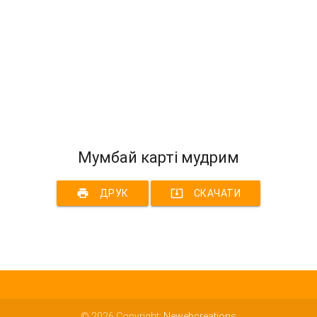
Мумбай карті мудрим
print
system_update_alt
ДРУК
СКАЧАТИ
© 2026 Copyright:
Newebcreations