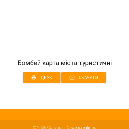
Бомбей карта міста туристичні
print
system_update_alt
ДРУК
СКАЧАТИ
© 2026 Copyright:
Newebcreations